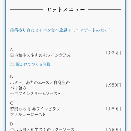
セットメニュー
前菜盛り合わせ＋パン食べ放題＋ミニデザートのセット
A：
1,925円
黒毛和牛スネ肉の赤ワイン煮込み
3日間かけてつくる名物！
B：
ホタテ、海老のムースと白身魚の
1,980円
パイ包み
〜白ワインクリームソース〜
C：
若鶏もも肉 赤ワインピラフ
1,980円
ファルシーロースト
D：
牛ホホ肉と和牛スジのラグーソース
1,760円