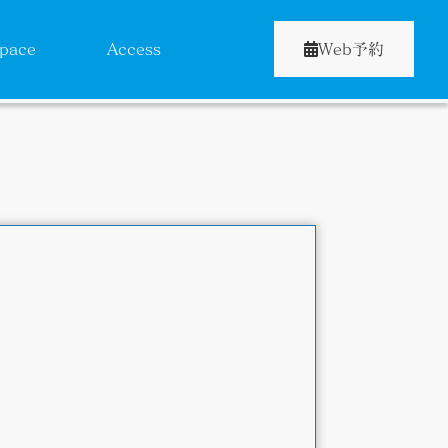
pace
Access
Web予約