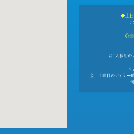
◆土日
ラ
◎当
お1人様用の
＜
金・土曜日のディナー