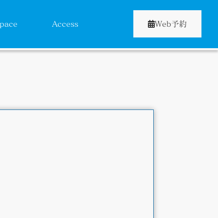
pace
Access
Web予約