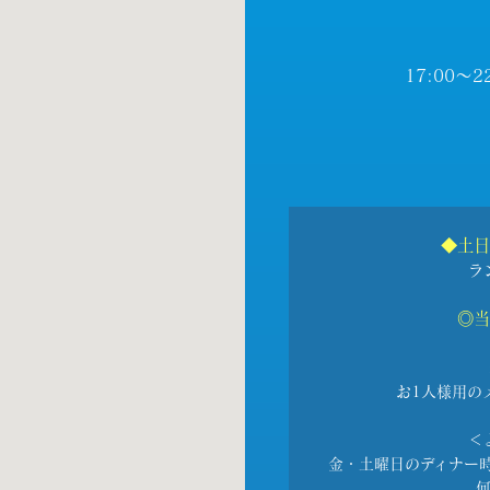
17:00～2
◆土日
ラ
◎当
お1人様用の
＜
金・土曜日のディナー